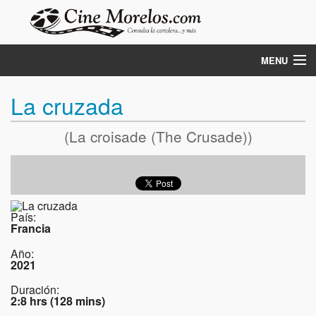
MENU
Términos de los concursos
La cruzada
Cartelera hoy
(La croisade (The Crusade))
Cartelera mañana
País:
Francia
Año:
2021
Duración:
2:8 hrs (128 mins)