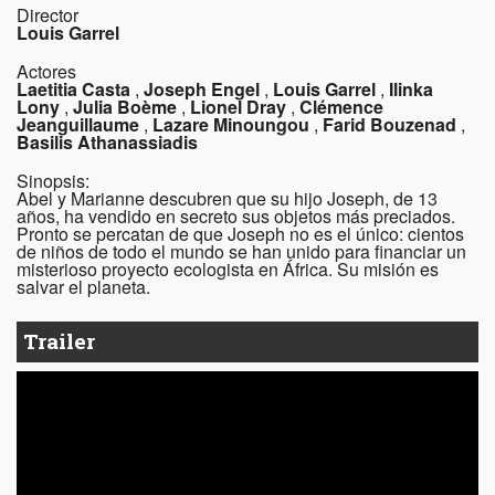
Director
Louis Garrel
Actores
Laetitia Casta
,
Joseph Engel
,
Louis Garrel
,
Ilinka
Lony
,
Julia Boème
,
Lionel Dray
,
Clémence
Jeanguillaume
,
Lazare Minoungou
,
Farid Bouzenad
,
Basilis Athanassiadis
Sinopsis:
Abel y Marianne descubren que su hijo Joseph, de 13
años, ha vendido en secreto sus objetos más preciados.
Pronto se percatan de que Joseph no es el único: cientos
de niños de todo el mundo se han unido para financiar un
misterioso proyecto ecologista en África. Su misión es
salvar el planeta.
Trailer