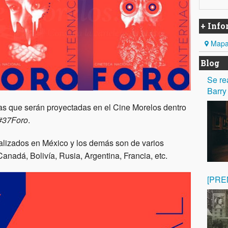
+ Inf
Mapa 
Blog
Se r
Barry
las que serán proyectadas en el Cine Morelos dentro
#37Foro
.
alizados en México y los demás son de varios
anadá, Bolivía, Rusia, Argentina, Francia, etc.
[PRE