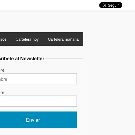
rsos
Cartelera hoy
Cartelera mañana
ribete al Newsletter
re
re